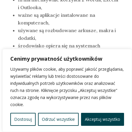
i Outlooka,
ważne są aplikacje instalowane na
komputerach,
używane są rozbudowane arkusze, makra i
dodatki,
środowisko opiera się na systemach
Microsoft,
Cenimy prywatność użytkowników
wykorzystywany jest Teams,
planowane są przestrzenie SharePoint,
Używamy plików cookie, aby poprawić jakość przeglądania,
kluczowe aplikacje integrują się z Microsoft
wyświetlać reklamy lub treści dostosowane do
indywidualnych potrzeb użytkowników oraz analizować
365,
ruch na stronie. Kliknięcie przycisku „Akceptuj wszystkie”
pracownicy są przyzwyczajeni do
oznacza zgodę na wykorzystywanie przez nas plików
klasycznego pakietu Office.
cookie.
Nie oznacza to automatycznie, że Google
Workspace będzie niewłaściwy. Oznacza
Dostosuj
Odrzuć wszystkie
Akceptuj wszystko
jedynie, że przejście może wymagać większej
zmiany nawyków i dokładniejszych testów