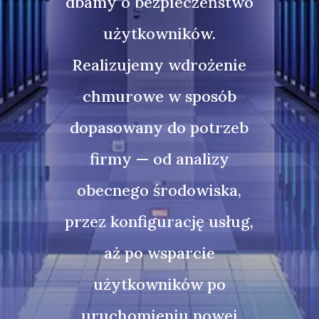
dbamy o bezpieczeństwo
użytkowników.
Realizujemy wdrożenie
chmurowe w sposób
dopasowany do potrzeb
firmy — od analizy
obecnego środowiska,
przez konfigurację usług,
aż po wsparcie
użytkowników po
uruchomieniu nowej